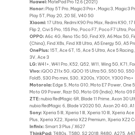
Huawei:
MatePad Pro 12.6 (2021)
Honor:
Play 5T Pro, Magic3 Pro+, Magic3, Magic3 Pr
Play 5T, Play 20, 20 SE, V40 5G
Xiaomi:
17 Ultra, Redmi K90 Pro Max, Redmi K90, 17 P
Flip 2, Civi 5 Pro, 15S Pro, Poco F7, Poco F7 Ultra, P
OPPO:
A6c 4G, Reno 15c 5G, Find X9, A6 Max 5G, Fi
(China), Find X8s, Find X8 Ultra, A5 Energy 5G, A5 P
OnePlus:
15T, Ace 6T, 15, Ace 5 Ultra, Ace 5 Racing,
3V, Ace 3
LG:
W41+, W41 Pro, K52, Q52, W11, Wing 5G, K71, For
Vivo:
iQOO Z11x 5G, iQOO 15 Ultra 5G, S50 5G, S50 
Fold5, S30 Pro mini, S30, X200s, Y300t, Y300 Pro+
Motorola:
Edge S, Moto G10, Moto E7 Power, One 5G
Moto G9 Power, Razr 5G, Moto G9 (India), Moto G9 P
ZTE:
nubia RedMagic 6R, Blade 11 Prime, Axon 30 Ult
nubia RedMagic 6, Blade V2020 5G, Axon 20 4G, A1 Z
Sony:
Xperia 5 III, Xperia 1 III, Xperia 10 III, Xperia A
Plus, Xperia XZ2, Xperia XZ2 Premium, Xperia XZ2 C
Infinix:
Smart 3 Plus / X627
ThinkPad:
T480s, T580, S2 2018, R480, A275, A47