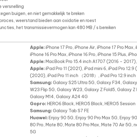
e versnelling
tegen buigen, en niet gemakkelijk te breken
erproces, weerstand bieden aan oxidatie en roest
ncties, het transmissievermogen kan 480 MB / s bereiken
Apple:
iPhone 17 Pro, iPhone Air, iPhone 17 Pro Max, 
iPhone 16 Pro Max, iPhone 16 Pro, iPhone 15 Plus, iPh
Apple:
MacBook Pro 15.4 inch A1707 (2016 – 2017)
Apple:
iPad Pro 11 (2021), iPad mini 6, iPad Pro 12.9 
(2020), iPad Pro 11 inch （2018）, iPad Pro 12.9 inc
Samsung:
Galaxy S25 Ultra 5G, Galaxy F34, Galax
W23 Flip 5G, Galaxy W23, Galaxy Z Fold5, Galaxy Z 
Galaxy M14, Galaxy A24 4G
Gopro:
HERO6 Black, HERO5 Black, HERO5 Session
Samsung:
Galaxy Tab S7 FE
Huawei:
Enjoy 90 5G, Enjoy 90 Pro Max 5G, Enjoy 90 
80 Pro, Mate 80, Mate 80 Pro Max, Mate 70 Air 5G, n
5G