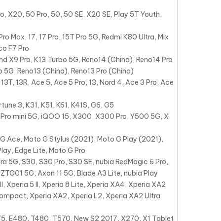
o, X20, 50 Pro, 50, 50 SE, X20 SE, Play 5T Youth,
ro Max, 17, 17 Pro, 15T Pro 5G, Redmi K80 Ultra, Mix
oco F7 Pro
nd X9 Pro, K13 Turbo 5G, Reno14 (China), Reno14 Pro
ro 5G, Reno13 (China), Reno13 Pro (China)
 13T, 13R, Ace 5, Ace 5 Pro, 13, Nord 4, Ace 3 Pro, Ace
tune 3, K31, K51, K61, K41S, G6, G5
Pro mini 5G, iQOO 15, X300, X300 Pro, Y500 5G, X
 Ace, Moto G Stylus (2021), Moto G Play (2021),
lay, Edge Lite, Moto G Pro
ra 5G, S30, S30 Pro, S30 SE, nubia RedMagic 6 Pro,
TG01 5G, Axon 11 5G, Blade A3 Lite, nubia Play
ce II, Xperia 5 II, Xperia 8 Lite, Xperia XA4, Xperia XA2
ompact, Xperia XA2, Xperia L2, Xperia XA2 Ultra
5, E480, T480, T570, New S2 2017, X270, X1 Tablet