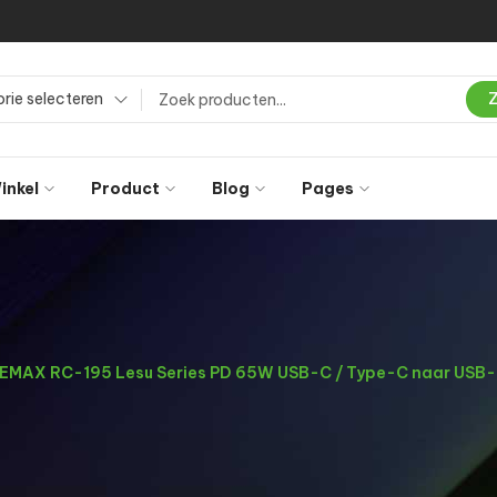
rie selecteren
inkel
Product
Blog
Pages
EMAX RC-195 Lesu Series PD 65W USB-C / Type-C naar USB-C