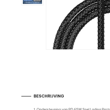
BESCHRIJVING
1. Ondersteuning van PD 65W Snel Lading Prot