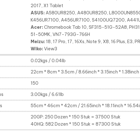
2017, X1 Tablet
ASUS:
A580UR8250, A480UR8250, L8000UN8550
K456UR7100, A456UR7100, S4100UQ7200, A44
Acer:
Chromebook Tab 10, SF315-51G-52A8, PH317
51-50MK, VN7-793G-766H
Meizu:
18, 17 Pro, 17, 16Xs, Note 9, X8, 16 Plus, E3, P
Wiko:
View3
0.02kgs / 0.04lb
22cm * 8cm * 3.5cm / 8.66inch * 3.15inch * 1.38inch
150
os
3.00kgs / 6.61lb
s
55cm * 46cm * 42cm / 21.65inch * 18.11inch * 16.54
20GP: 250 Dozen * 150 Stuk = 37500 Stuk
40HQ: 582 Dozen * 150 Stuk = 87300 Stuk