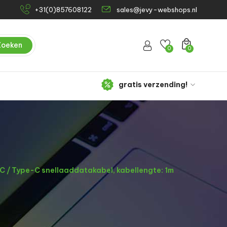
+31(0)857608122
sales@jevy-webshops.nl
Zoeken
0
0
gratis verzending!
 / Type-C snellaaddatakabel, kabellengte: 1m