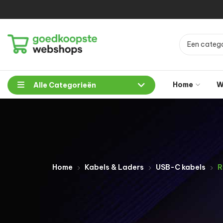
Een catego
Home
W
Alle Categorieën
Home
Kabels & Laders
USB-C kabels
R