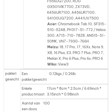
F556UQ7200, ROG
GX501VIK7700, ZX73VD,
K456UR7100, A456UR7100,
S4100UQ7200, A441UV7500
Acer:
Chromebook Tab 10, SF315-
51G-52A8, PH317-51-772 / Helios
300, A715-71G-78Z8, AN515-51-
50MK, VN7-793G-766H
Meizu:
18, 17 Pro, 17, 16Xs, Note 9,
X8, 16 Plus, E3, PRO 7 Plus, PRO 7,
Meilan X, Pro 6 Plus, Pro 6s, PRO 6
Wiko:
View3
pakket
Een
0.12kgs / 0.26lb
gewicht
pakketgewicht
Enkele
17cm * 8cm * 2.5cm / 6.69inch *
productmaat
3.15inch * 0.98inch
Aantal van
100
een doos