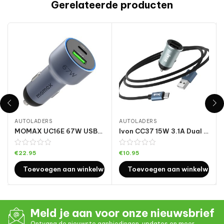
Gerelateerde producten
AUTOLADERS
AUTOLADERS
MOMAX UC16E 67W USB-C / Type-C + USB-autolader met twee poorten
Ivon CC37 15W 3.1A Dual USB Mini Car Charger + 1m USB naar Micro USB Snelle laadgegevens kabel Set
€
22.95
€
10.95
Toevoegen aan winkelwagen
Toevoegen aan winkelwage
Meld je aan voor onze nieuwsbrief
Ontvang de nieuwste aanbiedingen, updates en meer.