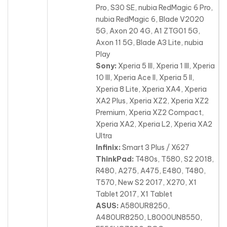
Pro, S30 SE, nubia RedMagic 6 Pro,
nubia RedMagic 6, Blade V2020
5G, Axon 20 4G, A1 ZTG01 5G,
Axon 11 5G, Blade A3 Lite, nubia
Play
Sony:
Xperia 5 III, Xperia 1 III, Xperia
10 III, Xperia Ace II, Xperia 5 II,
Xperia 8 Lite, Xperia XA4, Xperia
XA2 Plus, Xperia XZ2, Xperia XZ2
Premium, Xperia XZ2 Compact,
Xperia XA2, Xperia L2, Xperia XA2
Ultra
Infinix:
Smart 3 Plus / X627
ThinkPad:
T480s, T580, S2 2018,
R480, A275, A475, E480, T480,
T570, New S2 2017, X270, X1
Tablet 2017, X1 Tablet
ASUS:
A580UR8250,
A480UR8250, L8000UN8550,