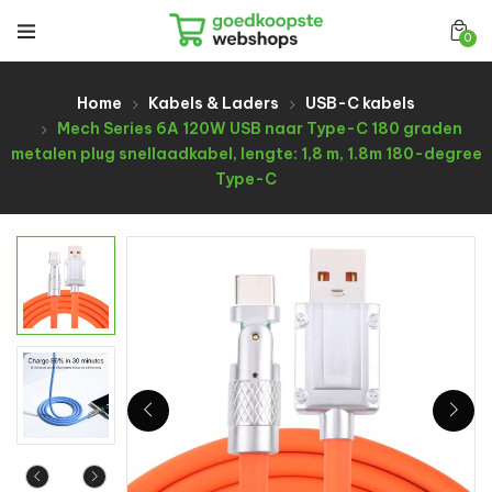
0
Home
Kabels & Laders
USB-C kabels
Mech Series 6A 120W USB naar Type-C 180 graden
metalen plug snellaadkabel, lengte: 1,8 m, 1.8m 180-degree
Type-C