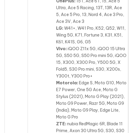
OnePlus:
15T, Ace 6T, 15, Ace 5
Ultra, Ace 5 Racing, 13T, 13R, Ace
5, Ace 5 Pro, 13, Nord 4, Ace 3 Pro,
Ace 3V, Ace 3
LG:
W41+, W41 Pro, K52, Q52, W11,
Wing 5G, K71, Fortune 3, K31, K51,
K61, K41S, G6, G5
Vivo:
iQOO Z11x 5G, iQOO 15 Ultra
5G, S50 5G, S50 Pro mini 5G, iQOO
15, X300, X300 Pro, Y500 5G, X
Fold5, S30 Pro mini, S30, X200s,
Y300t, Y300 Pro+
Motorola:
Edge S, Moto G10, Moto
E7 Power, One 5G Ace, Moto G
Stylus (2021), Moto G Play (2021),
Moto G9 Power, Razr 5G, Moto G9
(India), Moto G9 Play, Edge Lite,
Moto G Pro
ZTE:
nubia RedMagic 6R, Blade 11
Prime, Axon 30 Ultra 5G, S30, S30