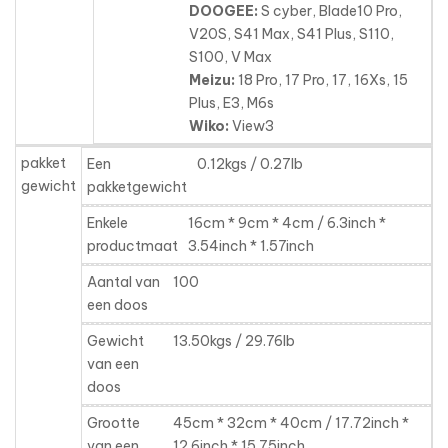
DOOGEE:
S cyber, Blade10 Pro,
V20S, S41 Max, S41 Plus, S110,
S100, V Max
Meizu:
18 Pro, 17 Pro, 17, 16Xs, 15
Plus, E3, M6s
Wiko:
View3
pakket
Een
0.12kgs / 0.27lb
gewicht
pakketgewicht
Enkele
16cm * 9cm * 4cm / 6.3inch *
productmaat
3.54inch * 1.57inch
Aantal van
100
een doos
Gewicht
13.50kgs / 29.76lb
van een
doos
Grootte
45cm * 32cm * 40cm / 17.72inch *
van een
12.6inch * 15.75inch