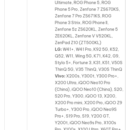
Ultimate, ROG Phone 5, ROG
Phone 5 Pro, Zenfone 7 ZS670KS,
Zenfone 7 Pro ZS671KS, ROG
Phone 3 Strix
, ROG Phone II,
Zenfone 5z ZS620KL, Zenfone 5
ZE620KL, Zenfone V V520KL,
ZenPad Z10 (ZT500KL)
LG:
W41+, W41 Pro, K92 5G, K52,
Q52, W11, Wing 5G, K71, K42, G9,
Stylo 5+, Fortune 3, K31, K51
, V50S
ThinQ 5G, V35 ThinQ, V30S ThinQ
Vivo:
X200s, Y300t, Y300 Pro+,
X200 Ultra, iQOO Neo10 Pro
(China), iQOO Neo10 (China), S20,
S20 Pro, Y300, iQOO 13, X200,
X200 Pro mini, X200 Pro, iQOO Z9
Turbo+
, Y300 Pro, iQOO Neo9S
Pro+, S19 Pro, S19, Y200 GT,
Y200t, iQOO Neo9s Pro, X100s
Pro, X100s, X100 Ultra, X60T Pro+,