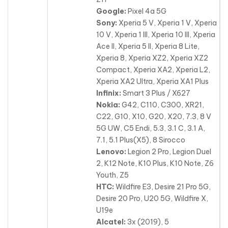
Google:
Pixel 4a 5G
Sony:
Xperia 5 V, Xperia 1 V, Xperia
10 V, Xperia 1 III, Xperia 10 III, Xperia
Ace II, Xperia 5 II, Xperia 8 Lite,
Xperia 8, Xperia XZ2, Xperia XZ2
Compact, Xperia XA2, Xperia L2,
Xperia XA2 Ultra
, Xperia XA1 Plus
Infinix:
Smart 3 Plus / X627
Nokia:
G42, C110, C300, XR21,
C22, G10, X10, G20, X20, 7.3, 8 V
5G UW, C5 Endi, 5.3, 3.1 C
, 3.1 A,
7.1, 5.1 Plus(X5), 8 Sirocco
Lenovo:
Legion 2 Pro, Legion Duel
2, K12 Note, K10 Plus, K10 Note, Z6
Youth, Z5
HTC:
Wildfire E3, Desire 21 Pro 5G,
Desire 20 Pro, U20 5G, Wildfire X,
U19e
Alcatel:
3x (2019), 5