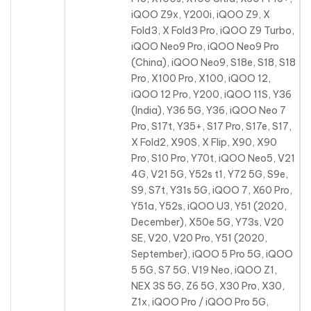
iQOO Z9x, Y200i, iQOO Z9, X
Fold3, X Fold3 Pro, iQOO Z9 Turbo,
iQOO Neo9 Pro, iQOO Neo9 Pro
(China), iQOO Neo9, S18e, S18, S18
Pro, X100 Pro, X100, iQOO 12,
iQOO 12 Pro, Y200, iQOO 11S, Y36
(India), Y36 5G, Y36, iQOO Neo 7
Pro, S17t, Y35+, S17 Pro, S17e, S17,
X Fold2, X90S, X Flip, X90, X90
Pro, S10 Pro, Y70t, iQOO Neo5, V21
4G, V21 5G, Y52s t1, Y72 5G, S9e,
S9, S7t, Y31s 5G, iQOO 7, X60 Pro,
Y51a, Y52s, iQOO U3, Y51 (2020,
December), X50e 5G, Y73s, V20
SE, V20, V20 Pro, Y51 (2020,
September), iQOO 5 Pro 5G, iQOO
5 5G, S7 5G, V19 Neo, iQOO Z1,
NEX 3S 5G, Z6 5G, X30 Pro, X30,
Z1x, iQOO Pro / iQOO Pro 5G,