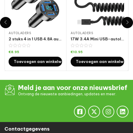
AUTOLADERS
AUTOLADERS
2 stuks 4 in 1 USB 4.8A autolader met digitaal display
17W 3.4A Mini USB-autolader met USB-C / Type-C veerkabel
€
8.95
€
10.95
Toevoegen aan winkelwagen
Toevoegen aan winkelwage
Meld je aan voor onze nieuwsbrief
Ontvang de nieuwste aanbiedingen, updates en meer.
Contactgegevens