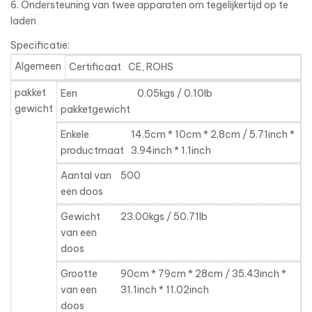
6. Ondersteuning van twee apparaten om tegelijkertijd op te
laden
Specificatie:
Algemeen
Certificaat
CE, ROHS
pakket
Een
0.05kgs / 0.10lb
gewicht
pakketgewicht
Enkele
14.5cm * 10cm * 2.8cm / 5.71inch *
productmaat
3.94inch * 1.1inch
Aantal van
500
een doos
Gewicht
23.00kgs / 50.71lb
van een
doos
Grootte
90cm * 79cm * 28cm / 35.43inch *
van een
31.1inch * 11.02inch
doos