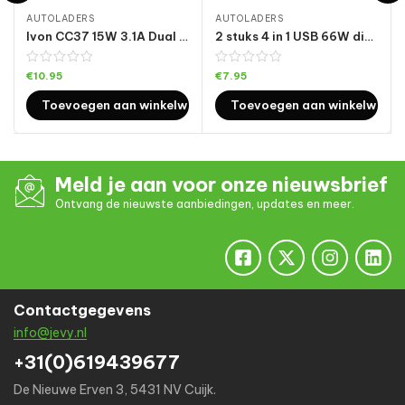
AUTOLADERS
AUTOLADERS
Ivon CC37 15W 3.1A Dual USB Mini Car Charger + 1m USB naar Micro USB Snelle laadgegevens kabel Set
2 stuks 4 in 1 USB 66W digitale display auto supersnelle oplader
€
10.95
€
7.95
Toevoegen aan winkelwagen
Toevoegen aan winkelwage
Meld je aan voor onze nieuwsbrief
Ontvang de nieuwste aanbiedingen, updates en meer.
Contactgegevens
info@jevy.nl
+31(0)619439677
De Nieuwe Erven 3, 5431 NV Cuijk.