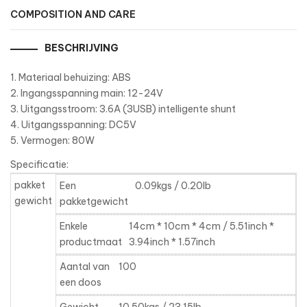
COMPOSITION AND CARE
BESCHRIJVING
1. Materiaal behuizing: ABS
2. Ingangsspanning main: 12-24V
3. Uitgangsstroom: 3.6A (3USB) intelligente shunt
4. Uitgangsspanning: DC5V
5. Vermogen: 80W
Specificatie:
pakket
Een
0.09kgs / 0.20lb
gewicht
pakketgewicht
Enkele
14cm * 10cm * 4cm / 5.51inch *
productmaat
3.94inch * 1.57inch
Aantal van
100
een doos
Gewicht
10.50kgs / 23.15lb