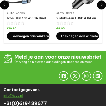
AUTOLADERS
AUTOLADERS
Ivon CC37 15W 3.1A Dual USB Mini Car Charger + 1m USB naar Micro USB Snelle laadgegevens kabel Set
2 stuks 4 in 1 USB 4.8A autolader met digitaal display
€
10.95
€
8.95
Toevoegen aan winkelwagen
Toevoegen aan winkelwage
Meld je aan voor onze nieuwsbrief
Ontvang de nieuwste aanbiedingen, updates en meer.
Contactgegevens
info@jevy.nl
+31(0)619439677