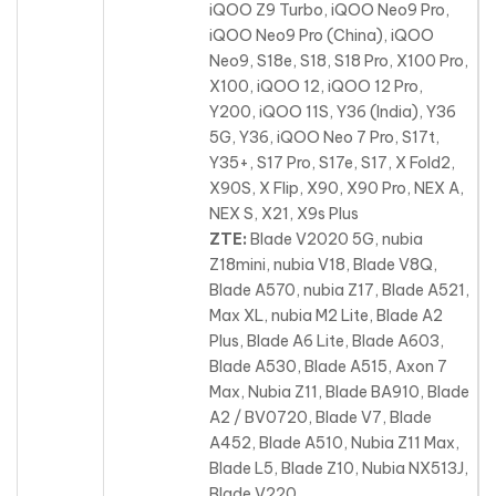
iQOO Z9 Turbo, iQOO Neo9 Pro,
iQOO Neo9 Pro (China), iQOO
Neo9, S18e, S18, S18 Pro, X100 Pro,
X100, iQOO 12, iQOO 12 Pro,
Y200, iQOO 11S, Y36 (India), Y36
5G, Y36, iQOO Neo 7 Pro, S17t,
Y35+, S17 Pro, S17e, S17, X Fold2,
X90S, X Flip, X90, X90 Pro, NEX A,
NEX S, X21, X9s Plus
ZTE:
Blade V2020 5G, nubia
Z18mini, nubia V18, Blade V8Q,
Blade A570, nubia Z17, Blade A521,
Max XL, nubia M2 Lite, Blade A2
Plus, Blade A6 Lite, Blade A603,
Blade A530, Blade A515
, Axon 7
Max, Nubia Z11, Blade BA910, Blade
A2 / BV0720, Blade V7, Blade
A452, Blade A510, Nubia Z11 Max,
Blade L5, Blade Z10, Nubia NX513J,
Blade V220