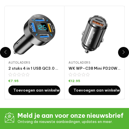
AUTOLADERS
AUTOLADERS
2 stuks 4 in 1 USB QC3.0 digitale display auto snellader
WK WP-C38 Mini PD20W USB + Type-C Autolader
€
7.95
€
12.95
Toevoegen aan winkelwagen
Toevoegen aan winkelwage
Meld je aan voor onze nieuwsbrief
Ontvang de nieuwste aanbiedingen, updates en meer.