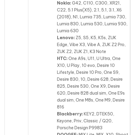
Nokia:
G42, C110, C300, XR21,
C22, 5.1 Plus(X5), 2.1, 5.1, 3.1, X6
(2018), N1, Lumia 735, Lumia 730,
Lumia 830
, Lumia 530, Lumia 930,
Lumia 630
Lenovo:
Z5, S5, K5, K5s, ZUK
Edge, Vibe X3, Vibe A, ZUK Z2 Pro,
ZUK Z2, ZUK Z1, K3 Note
HTC:
One A9s, U11, U Ultra, One
X10, U Play, 10 evo, Desire 10
Lifestyle, Desire 10 Pro, One S9,
Desire 830, 10, Desire 628, Desire
825, Desire 530
, One X9, Desire
620, Desire 828 dual sim, One E9s
dual sim, One M8s, One M9, Desire
816
Blackberry:
KEY2, DTEK50,
Keyone, Priv, Classic / Q20,
Porsche Design P9983
DOOGEE:
MIX Lite, MIX, X10, Shoot