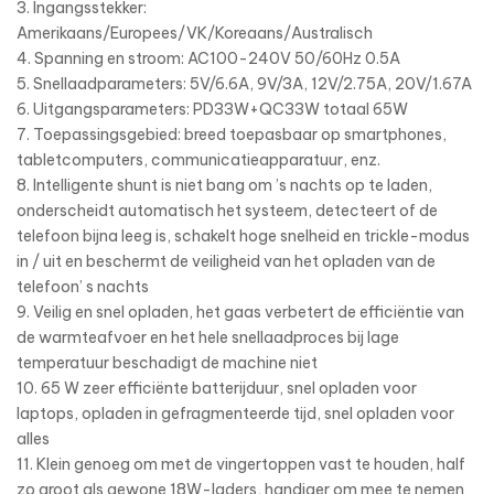
3. Ingangsstekker:
Amerikaans/Europees/VK/Koreaans/Australisch
4. Spanning en stroom: AC100-240V 50/60Hz 0.5A
5. Snellaadparameters: 5V/6.6A, 9V/3A, 12V/2.75A, 20V/1.67A
6. Uitgangsparameters: PD33W+QC33W totaal 65W
7. Toepassingsgebied: breed toepasbaar op smartphones,
tabletcomputers, communicatieapparatuur, enz.
8. Intelligente shunt is niet bang om ’s nachts op te laden,
onderscheidt automatisch het systeem, detecteert of de
telefoon bijna leeg is, schakelt hoge snelheid en trickle-modus
in / uit en beschermt de veiligheid van het opladen van de
telefoon’ s nachts
9. Veilig en snel opladen, het gaas verbetert de efficiëntie van
de warmteafvoer en het hele snellaadproces bij lage
temperatuur beschadigt de machine niet
10. 65 W zeer efficiënte batterijduur, snel opladen voor
laptops, opladen in gefragmenteerde tijd, snel opladen voor
alles
11. Klein genoeg om met de vingertoppen vast te houden, half
zo groot als gewone 18W-laders, handiger om mee te nemen