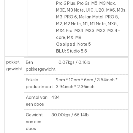
Pro 6 Plus
, Pro 6s, M5, M3 Max,
M3E, M3 Note, U10, U20, MX6, M3s,
M3, PRO 6, Meilan Metal, PRO 5,
M2, M2 Note, M1, M1 Note, MX5,
MX4 Pro, MX4, MX3, MX2, MX 4-
core, MX, M9
Coolpad:
Note 5
BLU:
Studio 5.5
pakket
Een
0.07kgs / 0.16lb
gewicht
pakketgewicht
Enkele
9cm * 10cm * 6cm / 3.54inch *
productmaat
3.94inch * 2.36inch
Aantal van
434
een doos
Gewicht
30.00kgs / 66.14lb
van een
doos