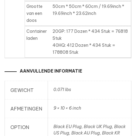
Grootte
50cm * 50cm * 60cm / 19.69inch *
van een
19.69inch * 23.62inch
doos
Container
20GP: 177 Dozen * 434 Stuk = 76818
laden
Stuk
40HQ: 412 Dozen * 434 Stuk =
178808 Stuk
AANVULLENDE INFORMATIE
0.071 lbs
GEWICHT
9 × 10 × 6 inch
AFMETINGEN
Black EU Plug, Black UK Plug, Black
OPTION
US Plug, Black AU Plug, Black KR