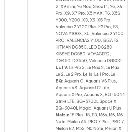
2, X9 mini, Y6 Max, Shoot 1, Y6, X9
Pro, X9, X7 Pro, X5 MAX, T6, X5S
,
Y300, Y200, X3, X6, X5 Pro,
Valencia 2 Y100 Plus, F3 Pro, F3,
NOVA Y100X, X5, Valencia 2 Y100
PRO, VALENCIA2 Y100, IBIZA F2,
HITMAN DG850, LEO DG280,
KISSME DG580, VOYAGER2,
DG450, DG550, Valencia DG800
LETV:
Le Pro 3, Le Max 2, Le Max,
Le 2, Le 2 Pro, Le 1s, Le 1 Pro, Le 1
BQ:
Aquaris C, Aquaris VS Plus,
Aquaris VS, Aquaris U2 Lite,
Aquaris X Pro, Aquaris X, BQ-5044
Strike LTE, BQ-5700L Space X,
BQ-6040L Magic, Aquaris U Plus
Meizu:
15 Plus, 15, E3, M6s, M6, M6
Note, Meilan A5, PRO 7 Plus, PRO 7,
Meilan E2, M5S, M5 Note, Meilan X,