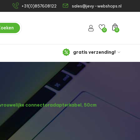
+31(0)857608122
sales@jevy-webshops.nl
Zoeken
0
0
gratis verzending!
 vrouwelijke connectoradapterkabel, 50cm