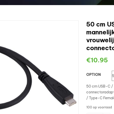
50 cm US
mannelij
vrouweli
connect
€
10.95
OPTION
50 cm USB-C / 
connectoradapt
/ Type-C Femal
100 op voorraad