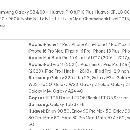
msung Galaxy S8 & S8 +, Huawei P10 & P10 Plus, Huawei 6P, LG G6 /
950 / 950X, Nokia N1, Letv Le 1, Letv Le Max, Chromebook Pixel 201
enz.
Apple:
iPhone 17 Pro, iPhone Air, iPhone 17 Pro Max, 
iPhone 16 Pro Max, iPhone 16 Pro, iPhone 15 Plus, iPh
Apple:
MacBook Pro 15.4 inch A1707 (2016 – 2017)
Apple:
iPad Pro 11 (2021), iPad mini 6, iPad Pro 12.9 
(2020), iPad Pro 11 inch （2018）, iPad Pro 12.9 inc
Samsung:
Galaxy S25 Ultra 5G, Galaxy F34, Galax
W23 Flip 5G, Galaxy W23, Galaxy Z Fold5, Galaxy Z 
Galaxy M14, Galaxy A24 4G
Gopro:
HERO6 Black, HERO5 Black, HERO5 Session
Samsung:
Galaxy Tab S7 FE
Huawei:
Enjoy 90 5G, Enjoy 90 Pro Max 5G, Enjoy 90 
80 Pro, Mate 80, Mate 80 Pro Max, Mate 70 Air 5G, n
5G