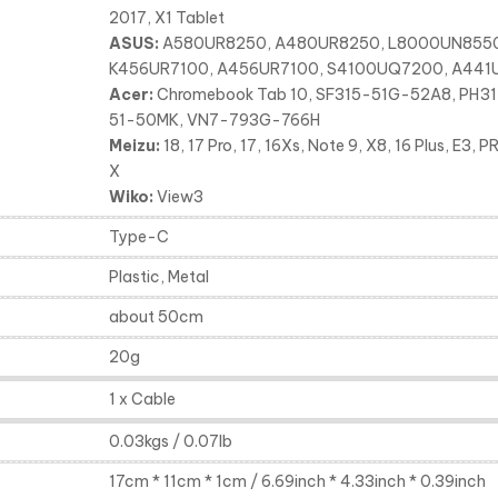
2017, X1 Tablet
ASUS:
A580UR8250, A480UR8250, L8000UN8550
K456UR7100, A456UR7100, S4100UQ7200, A44
Acer:
Chromebook Tab 10, SF315-51G-52A8, PH317
51-50MK, VN7-793G-766H
Meizu:
18, 17 Pro, 17, 16Xs, Note 9, X8, 16 Plus, E3, 
X
Wiko:
View3
Type-C
Plastic, Metal
about 50cm
20g
1 x Cable
0.03kgs / 0.07lb
17cm * 11cm * 1cm / 6.69inch * 4.33inch * 0.39inch