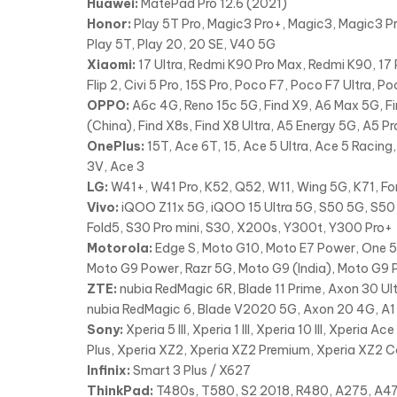
Huawei:
MatePad Pro 12.6 (2021)
Honor:
Play 5T Pro, Magic3 Pro+, Magic3, Magic3 Pr
Play 5T, Play 20, 20 SE, V40 5G
Xiaomi:
17 Ultra, Redmi K90 Pro Max, Redmi K90, 17 P
Flip 2, Civi 5 Pro, 15S Pro, Poco F7, Poco F7 Ultra, P
OPPO:
A6c 4G, Reno 15c 5G, Find X9, A6 Max 5G, Fi
(China), Find X8s, Find X8 Ultra, A5 Energy 5G, A5 P
OnePlus:
15T, Ace 6T, 15, Ace 5 Ultra, Ace 5 Racing,
3V, Ace 3
LG:
W41+, W41 Pro, K52, Q52, W11, Wing 5G, K71, For
Vivo:
iQOO Z11x 5G, iQOO 15 Ultra 5G, S50 5G, S50 
Fold5, S30 Pro mini, S30, X200s, Y300t, Y300 Pro+
Motorola:
Edge S, Moto G10, Moto E7 Power, One 5G
Moto G9 Power, Razr 5G, Moto G9 (India), Moto G9 P
ZTE:
nubia RedMagic 6R, Blade 11 Prime, Axon 30 Ult
nubia RedMagic 6, Blade V2020 5G, Axon 20 4G, A1 Z
Sony:
Xperia 5 III, Xperia 1 III, Xperia 10 III, Xperia A
Plus, Xperia XZ2, Xperia XZ2 Premium, Xperia XZ2 C
Infinix:
Smart 3 Plus / X627
ThinkPad:
T480s, T580, S2 2018, R480, A275, A47