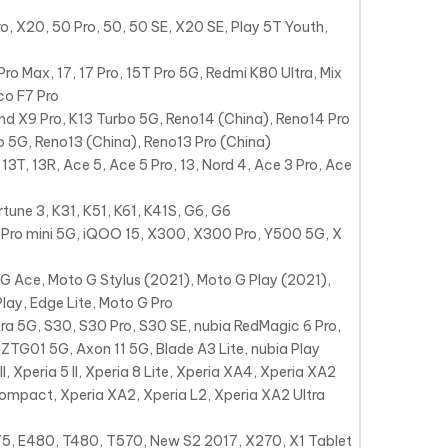
o, X20, 50 Pro, 50, 50 SE, X20 SE, Play 5T Youth,
ro Max, 17, 17 Pro, 15T Pro 5G, Redmi K80 Ultra, Mix
oco F7 Pro
nd X9 Pro, K13 Turbo 5G, Reno14 (China), Reno14 Pro
ro 5G, Reno13 (China), Reno13 Pro (China)
 13T, 13R, Ace 5, Ace 5 Pro, 13, Nord 4, Ace 3 Pro, Ace
tune 3, K31, K51, K61, K41S, G6, G6
Pro mini 5G, iQOO 15, X300, X300 Pro, Y500 5G, X
 Ace, Moto G Stylus (2021), Moto G Play (2021),
lay, Edge Lite, Moto G Pro
ra 5G, S30, S30 Pro, S30 SE, nubia RedMagic 6 Pro,
TG01 5G, Axon 11 5G, Blade A3 Lite, nubia Play
ce II, Xperia 5 II, Xperia 8 Lite, Xperia XA4, Xperia XA2
ompact, Xperia XA2, Xperia L2, Xperia XA2 Ultra
5, E480, T480, T570, New S2 2017, X270, X1 Tablet