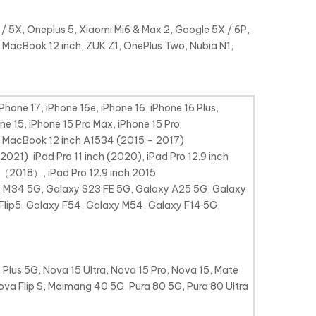
 5X, Oneplus 5, Xiaomi Mi6 & Max 2, Google 5X / 6P,
5, MacBook 12 inch, ZUK Z1, OnePlus Two, Nubia N1,
iPhone 17, iPhone 16e, iPhone 16, iPhone 16 Plus,
one 15, iPhone 15 Pro Max, iPhone 15 Pro
, MacBook 12 inch A1534 (2015 – 2017)
(2021), iPad Pro 11 inch (2020), iPad Pro 12.9 inch
h （2018）, iPad Pro 12.9 inch 2015
y M34 5G, Galaxy S23 FE 5G, Galaxy A25 5G, Galaxy
Flip5, Galaxy F54, Galaxy M54, Galaxy F14 5G,
Plus 5G, Nova 15 Ultra, Nova 15 Pro, Nova 15, Mate
ova Flip S, Maimang 40 5G, Pura 80 5G, Pura 80 Ultra