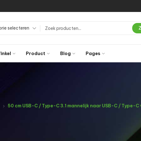
rie selecteren
inkel
Product
Blog
Pages
50 cm USB-C / Type-C 3.1 mannelijk naar USB-C / Type-C