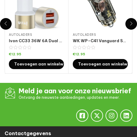
AUTOLADERS
AUTOLADERS
Ivon CC33 36W 6A Dual QC 3.0 USB Full Metal Auto Charger
WK WP-C41 Vanguard Serie 30W USB + Type-C Autolader
€
12.95
€
12.95
Toevoegen aan winkelwagen
Toevoegen aan winkelwage
Meld je aan voor onze nieuwsbrief
Ontvang de nieuwste aanbiedingen, updates en meer.
Contactgegevens