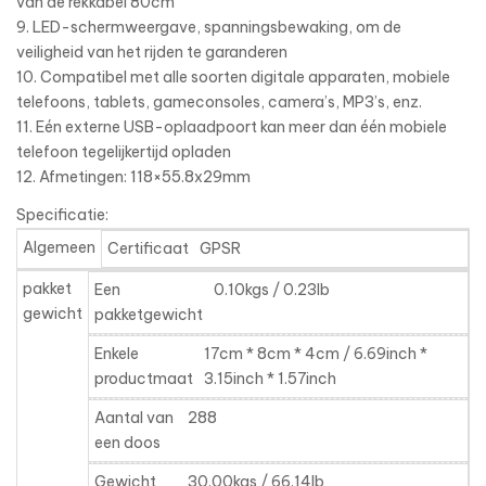
van de rekkabel 80cm
9. LED-schermweergave, spanningsbewaking, om de
veiligheid van het rijden te garanderen
10. Compatibel met alle soorten digitale apparaten, mobiele
telefoons, tablets, gameconsoles, camera’s, MP3’s, enz.
11. Eén externe USB-oplaadpoort kan meer dan één mobiele
telefoon tegelijkertijd opladen
12. Afmetingen: 118×55.8x29mm
Specificatie:
Algemeen
Certificaat
GPSR
pakket
Een
0.10kgs / 0.23lb
gewicht
pakketgewicht
Enkele
17cm * 8cm * 4cm / 6.69inch *
productmaat
3.15inch * 1.57inch
Aantal van
288
een doos
Gewicht
30.00kgs / 66.14lb