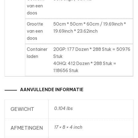
van een
doos
Grootte
50cm * 50cm * 60cm / 19.69inch *
van een
19.69inch * 23.62inch
doos
Container
20GP: 177 Dozen * 288 Stuk = 50976
laden
Stuk
40HQ: 412 Dozen * 288 Stuk =
118656 Stuk
AANVULLENDE INFORMATIE
0.104 lbs
GEWICHT
17 × 8 × 4 inch
AFMETINGEN