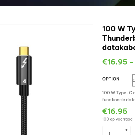
100 W T
Thunderb
datakabe
€
16.95
OPTION
100 W Type-C n
functionele data
€
16.95
100 op voorraad