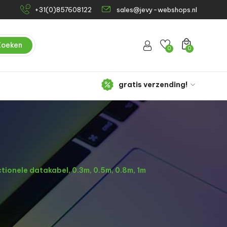
+31(0)857608122
sales@jevy-webshops.nl
Zoeken
0
0
gratis verzending!
ionele datakabel, 0.3m, 0.5m, 0.8m, 1m