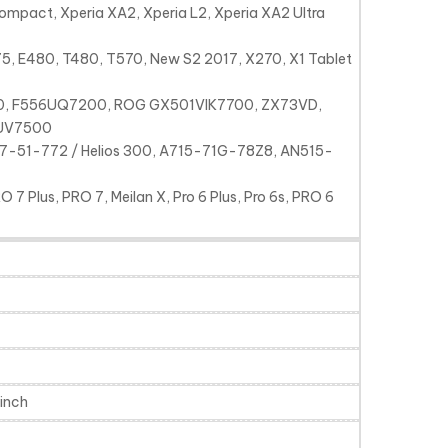
ompact, Xperia XA2, Xperia L2, Xperia XA2 Ultra
5, E480, T480, T570, New S2 2017, X270, X1 Tablet
, F556UQ7200, ROG GX501VIK7700, ZX73VD,
1UV7500
-51-772 / Helios 300, A715-71G-78Z8, AN515-
RO 7 Plus, PRO 7, Meilan X, Pro 6 Plus, Pro 6s, PRO 6
inch