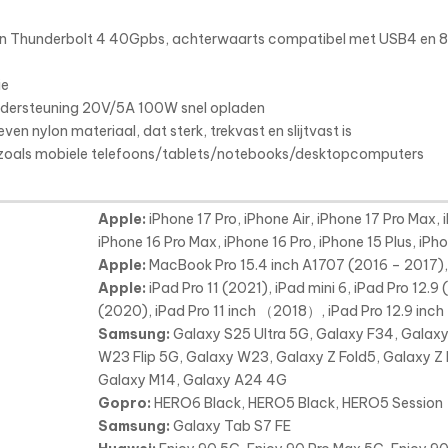
eun Thunderbolt 4 40Gpbs, achterwaarts compatibel met USB4 en 8 
ie
ndersteuning 20V/5A 100W snel opladen
n nylon materiaal, dat sterk, trekvast en slijtvast is
n zoals mobiele telefoons/tablets/notebooks/desktopcomputers
Apple:
iPhone 17 Pro, iPhone Air, iPhone 17 Pro Max, 
iPhone 16 Pro Max, iPhone 16 Pro, iPhone 15 Plus, iPh
Apple:
MacBook Pro 15.4 inch A1707 (2016 – 2017)
Apple:
iPad Pro 11 (2021), iPad mini 6, iPad Pro 12.9 
(2020), iPad Pro 11 inch （2018）, iPad Pro 12.9 inc
Samsung:
Galaxy S25 Ultra 5G, Galaxy F34, Galax
W23 Flip 5G, Galaxy W23, Galaxy Z Fold5, Galaxy Z 
Galaxy M14, Galaxy A24 4G
Gopro:
HERO6 Black, HERO5 Black, HERO5 Session
Samsung:
Galaxy Tab S7 FE