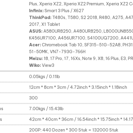
Plus, Xperia XZ2, Xperia XZ2 Premium, Xperia XZ2 C
Infinix:
Smart 3 Plus / X627
ThinkPad:
T480s, T580, S2 2018, R480, A275, A47
2017, X1 Tablet
ASUS:
A580UR8250, A480UR8250, L8000UN8550
K456UR7100, A456UR7100, S4100UQ7200, A44
Acer:
Chromebook Tab 10, SF315-51G-52A8, PH317
51-50MK, VN7-793G-766H
Meizu:
18, 17 Pro, 17, 16Xs, Note 9, X8, 16 Plus, E3, P
Wiko:
View3
0.05kgs / 0.11lb
12cm * 8cm * 3cm / 4.72inch * 3.15inch * 1.18inch
300
os
7.00kgs / 15.43lb
s
42cm * 40cm * 36cm / 16.54inch * 15.75inch * 14.17
20GP: 440 Dozen * 300 Stuk = 132000 Stuk