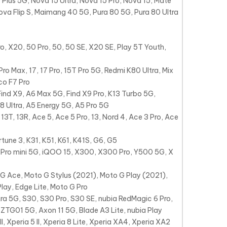
Plus 5G, Nova 15 Ultra, Nova 15 Pro, Nova 15, Mate
ova Flip S, Maimang 40 5G, Pura 80 5G, Pura 80 Ultra
o, X20, 50 Pro, 50, 50 SE, X20 SE, Play 5T Youth,
ro Max, 17, 17 Pro, 15T Pro 5G, Redmi K80 Ultra, Mix
oco F7 Pro
ind X9, A6 Max 5G, Find X9 Pro, K13 Turbo 5G,
8 Ultra, A5 Energy 5G, A5 Pro 5G
 13T, 13R, Ace 5, Ace 5 Pro, 13, Nord 4, Ace 3 Pro, Ace
tune 3, K31, K51, K61, K41S, G6, G5
Pro mini 5G, iQOO 15, X300, X300 Pro, Y500 5G, X
 Ace, Moto G Stylus (2021), Moto G Play (2021),
lay, Edge Lite, Moto G Pro
ra 5G, S30, S30 Pro, S30 SE, nubia RedMagic 6 Pro,
TG01 5G, Axon 11 5G, Blade A3 Lite, nubia Play
ce II, Xperia 5 II, Xperia 8 Lite, Xperia XA4, Xperia XA2