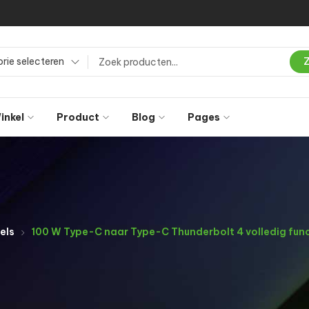
rie selecteren
inkel
Product
Blog
Pages
els
100 W Type-C naar Type-C Thunderbolt 4 volledig funct