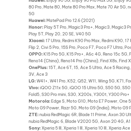
Huawei:
Enjoy 90 5G, Enjoy 90 Pro Max 5G, Enjoy 90 
80 Pro, Mate 80, Mate 80 Pro Max, Mate 70 Air 5G, n
5G
Huawei:
MatePad Pro 12.6 (2021)
Honor:
Play 5T Pro, Magic3 Pro+, Magic3, Magic3 Pr
Play 5T, Play 20, 20 SE, V40 5G
Xiaomi:
17 Ultra, Redmi K90 Pro Max, Redmi K90, 17 P
Flip 2, Civi 5 Pro, 15S Pro, Poco F7, Poco F7 Ultra, P
OPPO:
K15 Pro 5G, K15 Pro+, A6c 4G, Reno 15c 5G, F
Reno14 (China), Reno14 Pro (China), Find X8s, Find X
OnePlus:
15T, Ace 6T, 15, Ace 5 Ultra, Ace 5 Racing,
3V, Ace 3
LG:
W41+, W41 Pro, K52, Q52, W11, Wing 5G, K71, For
Vivo:
iQOO Z11x 5G, iQOO 15 Ultra 5G, S50 5G, S50 
Fold5, S30 Pro mini, S30, X200s, Y300t, Y300 Pro+
Motorola:
Edge S, Moto G10, Moto E7 Power, One 5G
Moto G9 Power, Razr 5G, Moto G9 (India), Moto G9 P
ZTE:
nubia RedMagic 6R, Blade 11 Prime, Axon 30 Ult
nubia RedMagic 6, Blade V2020 5G, Axon 20 4G, A1 Z
Sony:
Xperia 5 III, Xperia 1 III, Xperia 10 III, Xperia A