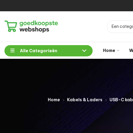
Een catego
Home
W
Alle Categorieën
Home
Kabels & Laders
USB-C kab