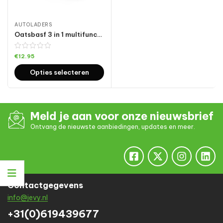
AUTOLADERS
Oatsbasf 3 in 1 multifunctionele autolader datakabel, 1M（Red）
€
12.95
Opties selecteren
Meld je aan voor onze nieuwsbrief
Ontvang de nieuwste aanbiedingen, updates en meer.
Contactgegevens
info@jevy.nl
+31(0)619439677